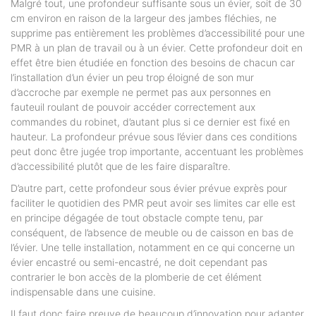
Malgré tout, une profondeur suffisante sous un évier, soit de 30
cm environ en raison de la largeur des jambes fléchies, ne
supprime pas entièrement les problèmes d’accessibilité pour une
PMR à un plan de travail ou à un évier. Cette profondeur doit en
effet être bien étudiée en fonction des besoins de chacun car
l’installation d’un évier un peu trop éloigné de son mur
d’accroche par exemple ne permet pas aux personnes en
fauteuil roulant de pouvoir accéder correctement aux
commandes du robinet, d’autant plus si ce dernier est fixé en
hauteur. La profondeur prévue sous l’évier dans ces conditions
peut donc être jugée trop importante, accentuant les problèmes
d’accessibilité plutôt que de les faire disparaître.
D’autre part, cette profondeur sous évier prévue exprès pour
faciliter le quotidien des PMR peut avoir ses limites car elle est
en principe dégagée de tout obstacle compte tenu, par
conséquent, de l’absence de meuble ou de caisson en bas de
l’évier. Une telle installation, notamment en ce qui concerne un
évier encastré ou semi-encastré, ne doit cependant pas
contrarier le bon accès de la plomberie de cet élément
indispensable dans une cuisine.
Il faut donc faire preuve de beaucoup d’innovation pour adapter