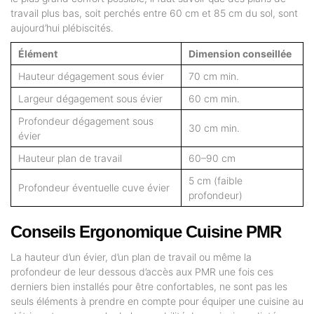
travail plus bas, soit perchés entre 60 cm et 85 cm du sol, sont
aujourd’hui plébiscités.
Élément
Dimension conseillée
Hauteur dégagement sous évier
70 cm min.
Largeur dégagement sous évier
60 cm min.
Profondeur dégagement sous
30 cm min.
évier
Hauteur plan de travail
60–90 cm
5 cm (faible
Profondeur éventuelle cuve évier
profondeur)
Conseils Ergonomique Cuisine PMR
La hauteur d’un évier, d’un plan de travail ou même la
profondeur de leur dessous d’accès aux PMR une fois ces
derniers bien installés pour être confortables, ne sont pas les
seuls éléments à prendre en compte pour équiper une cuisine au