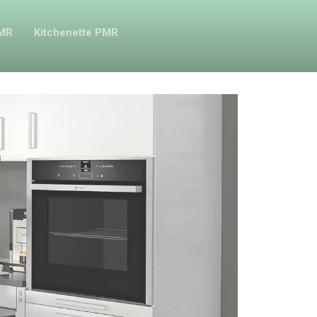
PMR
Kitchenette PMR