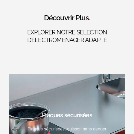
Découvrir Plus
.
EXPLORER NOTRE SÉLECTION
D’ÉLECTROMÉNAGER ADAPTÉ
Plaques sécurisées
EN SAVOIR PLUS
Plaques sécurisées, cuisson sans danger